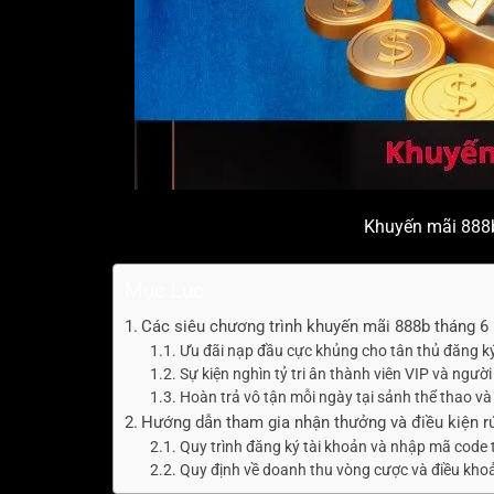
Khuyến mãi 888b
Mục Lục
Các siêu chương trình khuyến mãi 888b tháng 6 
Ưu đãi nạp đầu cực khủng cho tân thủ đăng k
Sự kiện nghìn tỷ tri ân thành viên VIP và người
Hoàn trả vô tận mỗi ngày tại sảnh thể thao và
Hướng dẫn tham gia nhận thưởng và điều kiện rú
Quy trình đăng ký tài khoản và nhập mã code 
Quy định về doanh thu vòng cược và điều kho