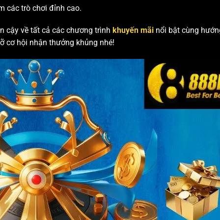
m các trò chơi đỉnh cao.
tin cậy về tất cả các chương trình
khuyến mãi
nổi bật cùng hướn
lỡ cơ hội nhận thưởng khủng nhé!