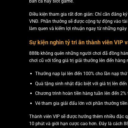
bắn cá hay slot game.
Điều kiện tham gia rất đơn giản: Chỉ cần đăng ký
VNĐ. Phần thưởng sẽ được cộng tự động vào tài kh
làm quen và kiếm lợi nhuận ngay từ những ngày
Sự kiện nghìn tỷ tri ân thành viên VIP 
888b không quên những người chơi đã đồng hành l
chơi cũ với tổng giá trị giải thưởng lên đến hà
Thưởng nạp lại lên đến 100% cho lần nạp thứ 2
Quà tặng sinh nhật đặc biệt với giá trị lên đến
Chương trình hoàn tiền hàng tuần lên đến 2% 
Vé tham gia giải đấu lớn với phần thưởng tiền
Thành viên VIP sẽ được hưởng thêm nhiều đặc quy
10 phút và giới hạn cược cao hơn. Đây là cách 8