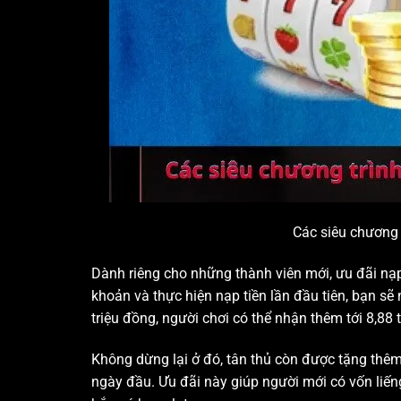
Các siêu chương 
Dành riêng cho những thành viên mới, ưu đãi nạp
khoản và thực hiện nạp tiền lần đầu tiên, bạn sẽ
triệu đồng, người chơi có thể nhận thêm tới 8,88 
Không dừng lại ở đó, tân thủ còn được tặng thê
ngày đầu. Ưu đãi này giúp người mới có vốn liế