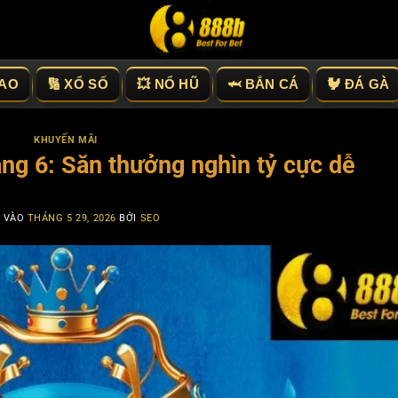
HAO
🔢 XỔ SỐ
💥 NỔ HŨ
🦈 BẮN CÁ
🐓 ĐÁ GÀ
KHUYẾN MÃI
ng 6: Săn thưởng nghìn tỷ cực dễ
 VÀO
THÁNG 5 29, 2026
BỞI
SEO