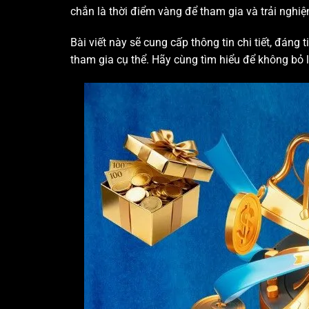
chắn là thời điểm vàng để tham gia và trải nghiệ
Bài viết này sẽ cung cấp thông tin chi tiết, đáng 
tham gia cụ thể. Hãy cùng tìm hiểu để không bỏ 