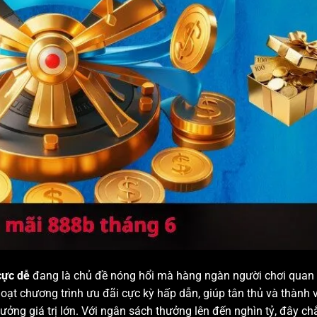
cực dễ
đang là chủ đề nóng hổi mà hàng ngàn người chơi quan
ạt chương trình ưu đãi cực kỳ hấp dẫn, giúp tân thủ và thành 
ng giá trị lớn. Với ngân sách thưởng lên đến nghìn tỷ, đây ch