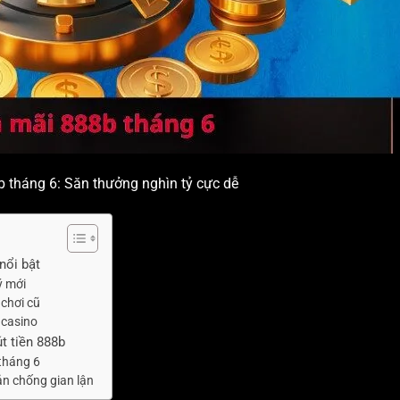
 tháng 6: Săn thưởng nghìn tỷ cực dễ
nổi bật
ý mới
 chơi cũ
 casino
t tiền 888b
tháng 6
ản chống gian lận