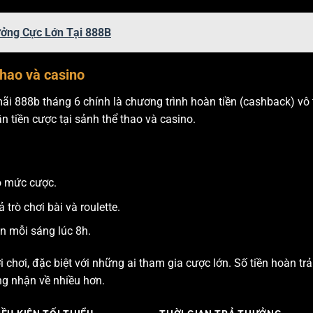
ởng Cực Lớn Tại 888B
thao và casino
i 888b tháng 6 chính là chương trình hoàn tiền (cashback) vô 
n tiền cược tại sảnh thể thao và casino.
o mức cược.
trò chơi bài và roulette.
ản mỗi sáng lúc 8h.
 chơi, đặc biệt với những ai tham gia cược lớn. Số tiền hoàn trả
ng nhận về nhiều hơn.